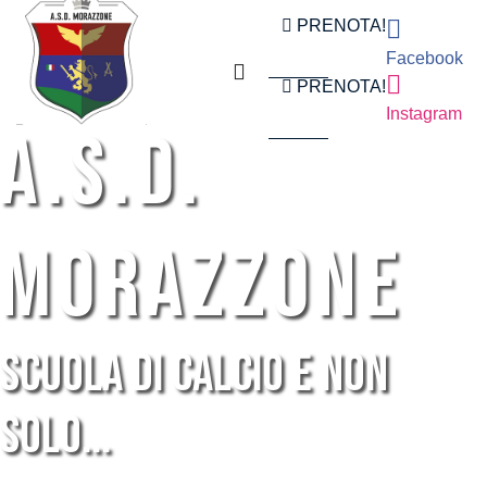
PRENOTA!
Facebook
PRENOTA!
Instagram
A.s.d.
Morazzone
Scuola di calcio e non
solo...